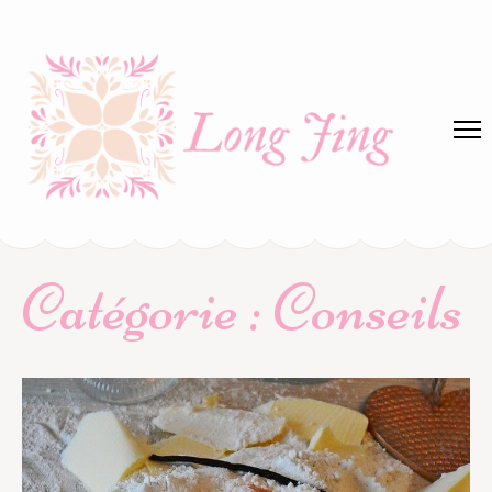
Aller
au
contenu
(Pressez
Entrée)
Long jing
Blog des plaisirs décomplexés
Catégorie :
Conseils