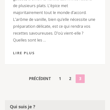
de plusieurs plats. L’épice met
majoritairement tout le monde d’accord.
L’arôme de vanille, bien qu’elle nécessite une
préparation délicate, est ce qui rendra vos
recettes savoureuses. D’où vient-elle ?
Quelles sont les …
LIRE PLUS
PAGINATION
PAGE
PAGE
PAGE
PRÉCÉDENT
1
2
3
DES
PUBLICATIONS
Qui suis je ?