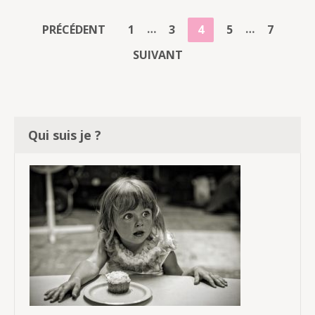
PAGINATION
…
…
PAGE
PAGE
PAGE
PAGE
PAGE
PRÉCÉDENT
1
3
4
5
7
DES
SUIVANT
PUBLICATIONS
Qui suis je ?