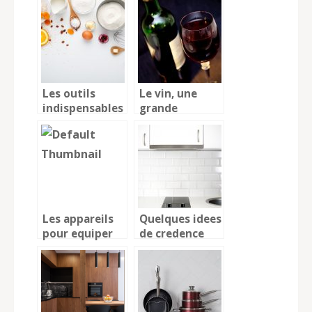
proposées par
de toute la
dans les
famille
restaurants
Les outils
Le vin, une
indispensables
grande
en cuisine !
histoire de
passion !
Les appareils
Quelques idees
pour equiper
de credence
sa cuisine
pour relooker
sa cuisine