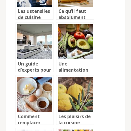
Les ustensiles
Ce qu’il faut
de cuisine
absolument
indispensables
avoir pour
pour la
cuisiner!
nutrition saine
et sportive
Un guide
Une
d’experts pour
alimentation
la conception
saine pour un
d’une cuisine
bien-être
assurée
Comment
Les plaisirs de
remplacer
la cuisine
certains
méditerranéenne