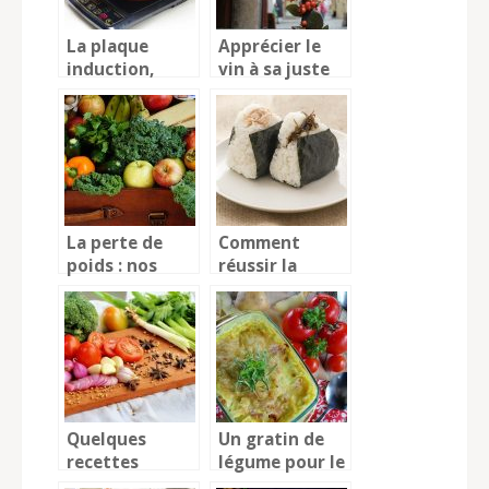
La plaque
Apprécier le
induction,
vin à sa juste
devenue un
valeur
matériel
indispensable
dans la cuisine
La perte de
Comment
poids : nos
réussir la
conseils pour
cuisson du riz
avoir des
japonais ?
résultats
rapidement
Quelques
Un gratin de
recettes
légume pour le
minceur
grand plaisir