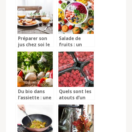
aliments
d’origine
animale?
Préparer son
Salade de
jus chez soi le
fruits : un
matin
dessert à
déguster à
toute saison !
Du bio dans
Quels sont les
l’assiette : une
atouts d’un
alimentation
bac gastro ?
saine et un
bien-être
assuré