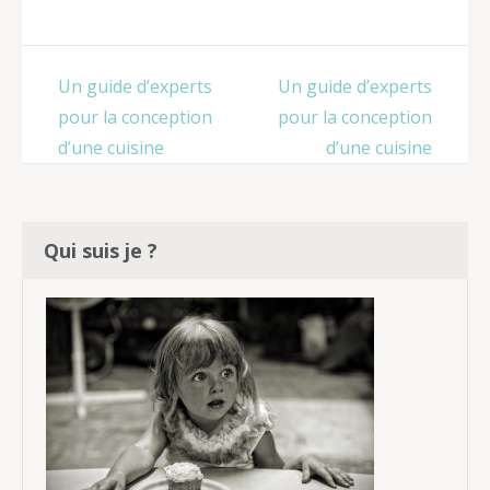
meilleures
cocotte
fontaines a
minute Seb en
chocolat en
2021
2022
Navigation
Un guide d’experts
Un guide d’experts
de
pour la conception
pour la conception
l’article
d’une cuisine
d’une cuisine
Qui suis je ?