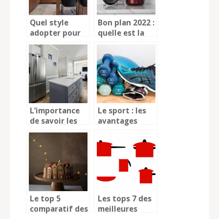
Quel style
Bon plan 2022 :
adopter pour
quelle est la
rénover sa
marque de
cuisine ?
casserole à
choisir ?
L’importance
Le sport : les
de savoir les
avantages
mesures de son
pour votre
refrigerateur
organisme !
Le top 5
Les tops 7 des
comparatif des
meilleures