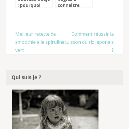
: pourquoi
connaître
devez-vous
avant de
absolument en
visiter un
avoir ?
domaine
viticole
Navigation
Meilleur recette de
Comment réussir la
de
smoothie à la spiruline
cuisson du riz japonais
l’article
vert
?
Qui suis je ?