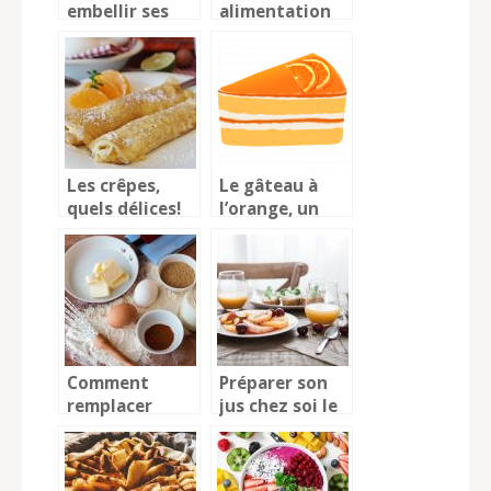
embellir ses
alimentation
recettes grâce
saine pour un
à la vanille ?
bien-être
assurée
Les crêpes,
Le gâteau à
quels délices!
l’orange, un
bon et beau
dessert qui
plaît à tout le
monde
Comment
Préparer son
remplacer
jus chez soi le
certains
matin
aliments
d’origine