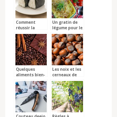
rapidement
Comment
Un gratin de
réussir la
légume pour le
cuisson du riz
grand plaisir
japonais ?
de toute la
famille
Quelques
Les noix et les
aliments bien-
cerneaux de
être à
noix, leurs
consommer
bienfaits sur
souvent
votre
organisme
Couteau deejo
Règles à