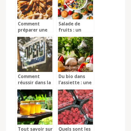
animale?
Comment
Salade de
préparer une
fruits : un
tarte aux
dessert à
pommes ?
déguster à
toute saison !
Comment
Du bio dans
réussir dans la
l’assiette : une
restauration ?
alimentation
saine et un
bien-être
assuré
Tout savoir sur
Quels sont les