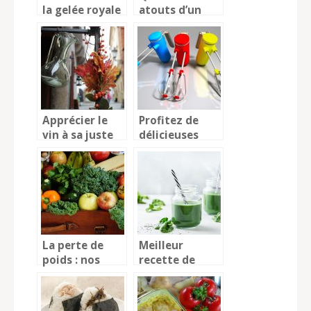
la gelée royale
atouts d’un
bac gastro ?
Apprécier le
Profitez de
vin à sa juste
délicieuses
valeur
pâtisseries
chez soi
La perte de
Meilleur
poids : nos
recette de
conseils pour
smoothie à la
avoir des
spiruline vert
résultats