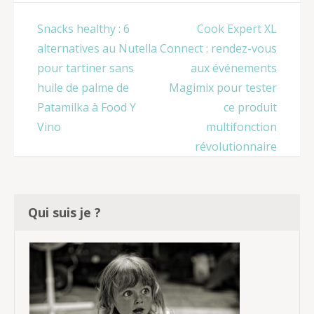
idéal pour
personnes à
votre
risque
Navigation
Snacks healthy : 6
Cook Expert XL
entreprise
de
alternatives au Nutella
Connect : rendez-vous
l’article
pour tartiner sans
aux événements
huile de palme de
Magimix pour tester
Patamilka à Food Y
ce produit
Vino
multifonction
révolutionnaire
Qui suis je ?