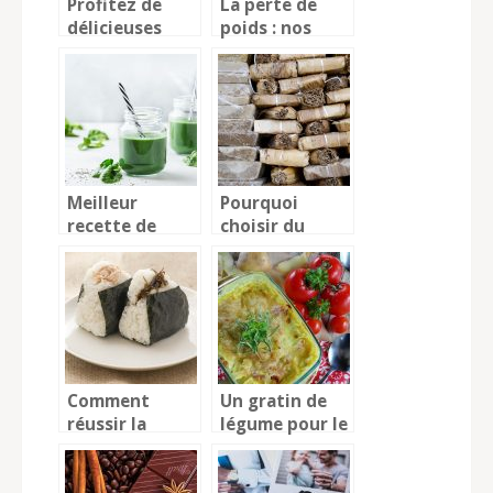
Profitez de
La perte de
délicieuses
poids : nos
pâtisseries
conseils pour
chez soi
avoir des
résultats
rapidement
Meilleur
Pourquoi
recette de
choisir du
smoothie à la
sucre rapadura
spiruline vert
?
Comment
Un gratin de
réussir la
légume pour le
cuisson du riz
grand plaisir
japonais ?
de toute la