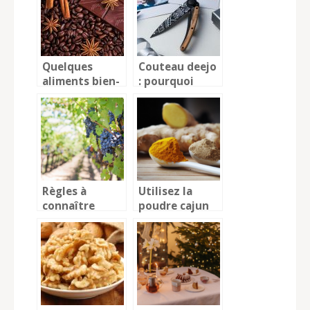
famille
Quelques
Couteau deejo
aliments bien-
: pourquoi
être à
devez-vous
consommer
absolument en
souvent
avoir ?
Règles à
Utilisez la
connaître
poudre cajun
avant de
lors de vos
visiter un
préparations
domaine
culinaires
viticole