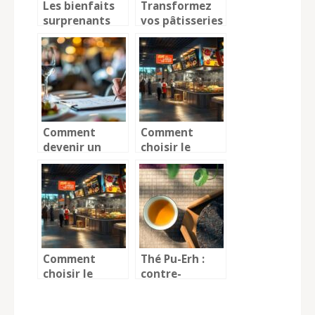
Les bienfaits
Transformez
surprenants
vos pâtisseries
des cerneaux
en œuvres
de noix dans
d’art avec des
vos cocktails
emporte-
pièces de Noël
Comment
Comment
devenir un
choisir le
critique
kiosque de
gastronomique
restauration
?
idéal pour
votre
entreprise
Comment
Thé Pu-Erh :
choisir le
contre-
kiosque de
indications,
restauration
précautions et