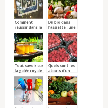
Comment
Du bio dans
réussir dans la
l’assiette : une
restauration ?
alimentation
saine et un
bien-être
assuré
Tout savoir sur
Quels sont les
la gelée royale
atouts d’un
bac gastro ?