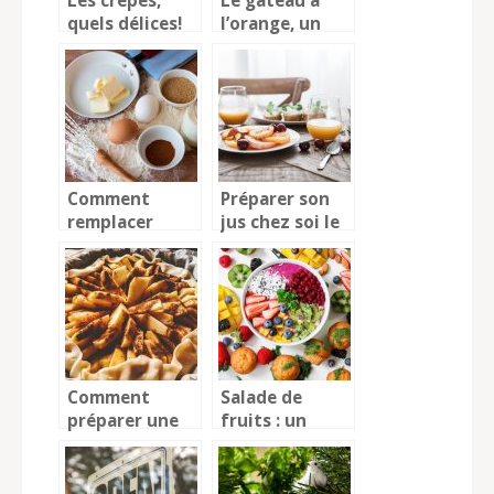
Les crêpes,
Le gâteau à
quels délices!
l’orange, un
bon et beau
dessert qui
plaît à tout le
monde
Comment
Préparer son
remplacer
jus chez soi le
certains
matin
aliments
d’origine
animale?
Comment
Salade de
préparer une
fruits : un
tarte aux
dessert à
pommes ?
déguster à
toute saison !