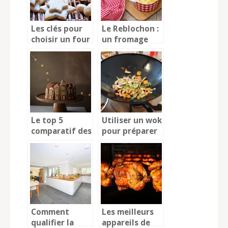
Les clés pour
Le Reblochon :
choisir un four
un fromage
pour les
aux recettes
professionnels
innombrables
du CHR
Le top 5
Utiliser un wok
comparatif des
pour préparer
meilleures
ses recettes
fontaines a
sur une plaque
chocolat en
en
2022
vitrocéramique
Comment
Les meilleurs
qualifier la
appareils de