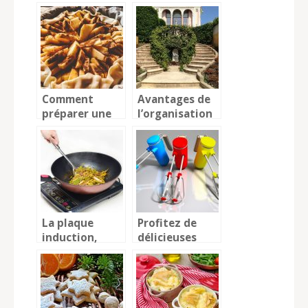
méditerranéenne
appareil à
raclette pour
une utilisation
à domicile ?
Comment
Avantages de
préparer une
l’organisation
tarte aux
d’un baptême
pommes ?
dans un
restaurant
La plaque
Profitez de
induction,
délicieuses
devenue un
pâtisseries
matériel
chez soi
indispensable
dans la cuisine